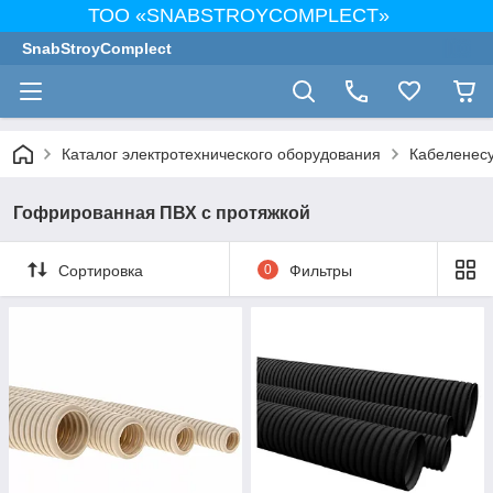
ТОО «SNABSTROYCOMPLECT»
SnabStroyComplect
Каталог электротехнического оборудования
Кабеленес
Гофрированная ПВХ с протяжкой
Сортировка
0
Фильтры