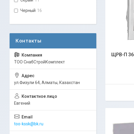
Черный
16
ЩРВ-П 36 
ТОО СнабСтройКомплект
ул.Физули 64, Алматы, Казахстан
Евгений
too-kssk@bk.ru