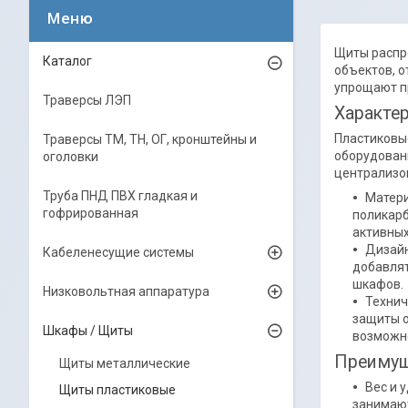
Щиты распр
Каталог
объектов, 
упрощают пр
Траверсы ЛЭП
Характе
Пластиковы
Траверсы ТМ, ТН, ОГ, кронштейны и
оборудовани
оголовки
централизо
Труба ПНД ПВХ гладкая и
Матери
гофрированная
поликарб
активных
Дизайн
Кабеленесущие системы
добавлят
шкафов.
Низковольтная аппаратура
Технич
защиты о
Шкафы / Щиты
возможно
Преимущ
Щиты металлические
Вес и 
Щиты пластиковые
занимают