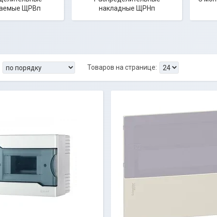
ваемые ЩРВп
накладные ЩРНп