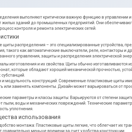
еделения выполняют критически важную функцию в управлении и 
от жилых зданий до промышленных предприятий. Они обеспечивают
оцесс контроля и ремонта электрических сетей.
ристики
е щиты распределения – это специализированные устройства, пр
я, такого как автоматические выключатели, реле, контакторы и д
ванного управления, защиты и распределения электрической энер
алы изготовления и их свойства: Щиты обычно изготавливаются из
онат, которые обладают хорошей механической прочностью, усто
 субстанций.
 и модульность конструкций: Современные пластиковые щиты име
ь или заменять компоненты. Дизайн может варьироваться от про
еские параметры и классы защиты: Варьируются от степени защиты
т пыли, воды и механических повреждений. Технические парамет
сть уплотнения.
ества использования
удобство монтажа: Пластиковые щиты легкие, что облегчает их тра
 сравнительно меньше времени за счет удобства конструкции.