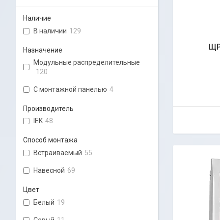
Наличие
В наличии
129
ЩР
Назначение
Модульные распределительные
120
С монтажной панелью
4
Производитель
IEK
48
Способ монтажа
Встраиваемый
55
Навесной
69
Цвет
Белый
19
Серый
11