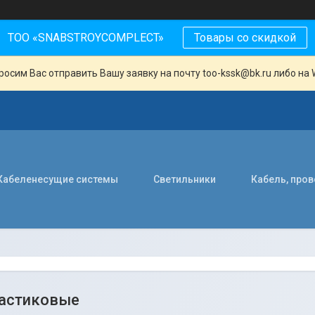
ТОО «SNABSTROYCOMPLECT»
Товары со скидкой
осим Вас отправить Вашу заявку на почту too-kssk@bk.ru либо на 
Кабеленесущие системы
Светильники
Кабель, про
астиковые