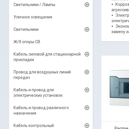
Корроз
Светильники / Лампы
агрессив
Электр
Уличное освещение
электрич
Эконом
Светильники
замену з
Ж/б опоры СВ
Кабель силовой для стационарной
прокладки
Провод для воздушных линий
передач
Кабель и провод для
электрических установок
Кабель и провод различного
назначения
Кабель контрольный
Распре