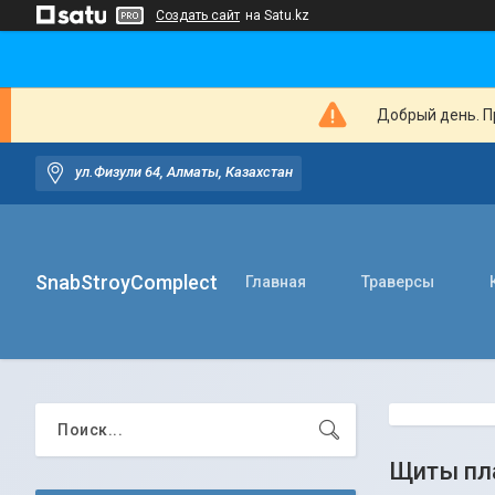
Создать сайт
на Satu.kz
Добрый день. Пр
ул.Физули 64, Алматы, Казахстан
SnabStroyComplect
Главная
Траверсы
Щиты пл