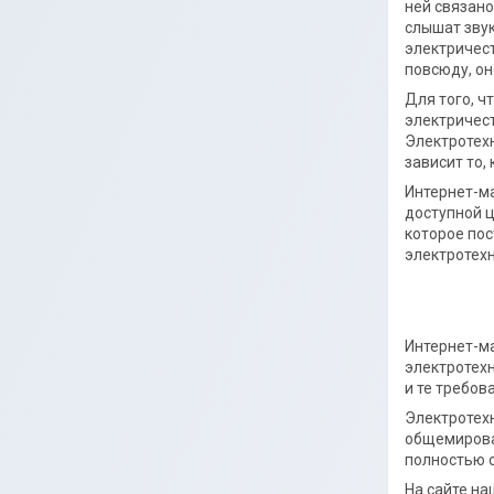
ней связано
слышат звук
электричест
повсюду, он
Для того, ч
электричест
Электротехн
зависит то,
Интернет-ма
доступной 
которое по
электротехн
Интернет-м
электротех
и те требов
Электротех
общемирова
полностью 
На сайте н