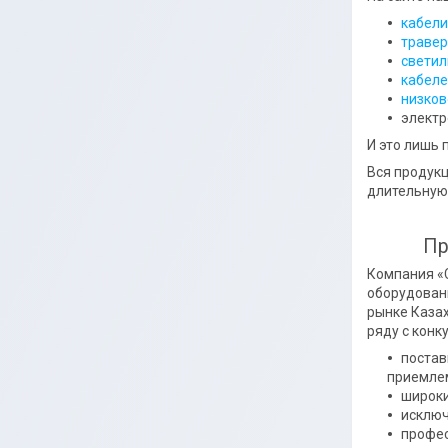
кабели
траве
светил
кабеле
низков
электр
И это лишь 
Вся продукц
длительную
Пр
Компания «
оборудован
рынке Казах
ряду с конк
постав
приемлем
широки
исключ
профес