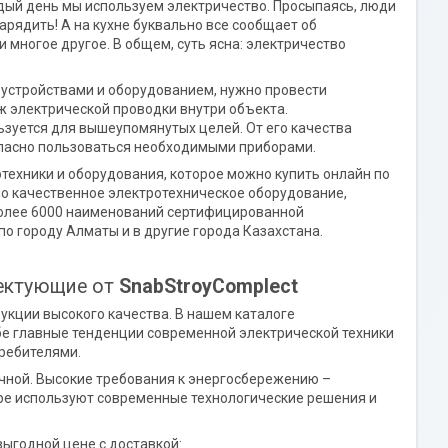
дый день мы используем электричество. Просыпаясь, люди
арядить! А на кухне буквально все сообщает об
многое другое. В общем, суть ясна: электричество
 устройствами и оборудованием, нужно провести
ж электрической проводки внутри объекта.
ьзуется для вышеупомянутых целей. От его качества
зопасно пользоваться необходимыми приборами.
техники и оборудования, которое можно купить онлайн по
о качественное электротехническое оборудование,
более 6000 наименований сертифицированной
по городу Алматы и в другие города Казахстана.
лектующие от
SnabStroyComplect
укции высокого качества. В нашем каталоге
бе главные тенденции современной электрической техники
требителями.
чной. Высокие требования к энергосбережению –
ре используют современные технологические решения и
выгодной цене с доставкой: