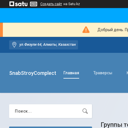
Создать сайт
на Satu.kz
Добрый день. Пр
ул.Физули 64, Алматы, Казахстан
SnabStroyComplect
Главная
Траверсы
Группы т