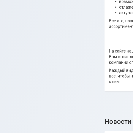
возмож
отлаже
актуал
Все это, по
ассортимен
На сайте на
Вам стоит л
компании оп
Каждый вид 
все, чтобы
к ним.
Новости