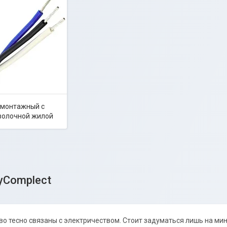
 монтажный с
волочной жилой
yComplect
о тесно связаны с электричеством. Стоит задуматься лишь на мину