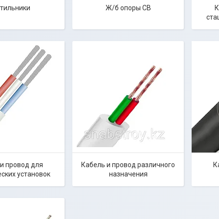
тильники
Ж/б опоры СВ
К
ста
и провод для
Кабель и провод различного
К
ских установок
назначения