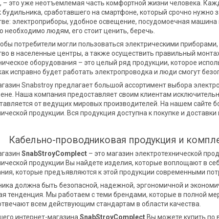
, – это уже неотъемлемая часть комфортной жизни человека. Каж
 будильника, сработавшего на смартфоне, который срочно нужно з
ве: электроприборы, удобное освещение, посудомоечная машина и 
о необходимо людям, его стоит ценить, беречь.
тобы потребители могли пользоваться электрическими приборами,
во в населенные центры, а также осуществить правильный монта
ическое оборудования – это целый ряд продукции, которое испол
 как исправно будет работать электропроводка и люди смогут бе
газин Snabstroy предлагает большой ассортимент выбора электро
цене. Наша компания предоставляет своим клиентам исключительн
ставляется от ведущих мировых производителей. На нашем сайте 
ической продукции. Вся продукция доступна к покупке и доставки 
Кабельно-проводниковая продукция и комп
агазин
SnabStroyComplect
– это магазин электротехнической прод
нической продукции Вы найдете изделия, которые воплощают в се
ания, которые предъявляются к этой продукции современными по
ника должна быть безопасной, надежной, эргономичной и экономи
я тенденция. Мы работаем с теми брендами, которые в полной ме
отвечают всем действующим стандартам в области качества.
ашего интернет-магазина
SnabStroyComplect
Вы можете купить по 