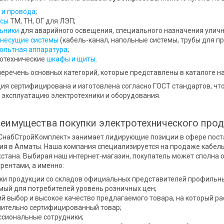
 и провода
;
рсы
ТМ, ТН, ОГ для ЛЭП;
ьники
для аварийного освещения, специального назначения уличн
несущие системы
(кабель-канал, напольные системы, трубы для пр
ольтная аппаратура
;
отехнические
шкафы и щиты
.
перечень основных категорий, которые представлены в каталоге н
ия сертифицирована и изготовлена согласно ГОСТ стандартов, чт
 эксплуатацию электротехники и оборудования.
еимущества покупки электротехнического прод
СнабСтройКомплект» занимает лидирующие позиции в сфере поста
ия в Алматы. Наша компания специализируется на продаже кабел
стана. Выбирая наш интернет-магазин, покупатель может сполна
урентами, а именно:
ки продукции со складов официальных представителей профильны
ый для потребителей уровень розничных цен;
й выбор и высокое качество предлагаемого товара, на который р
ительно сертифицированный товар;
сиональные сотрудники;