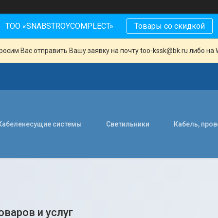
ТОО «SNABSTROYCOMPLECT»
Товары со скидкой
осим Вас отправить Вашу заявку на почту too-kssk@bk.ru либо на 
Кабеленесущие системы
Светильники
Кабель, про
оваров и услуг