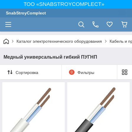
ТОО «SNABSTROYCOMPLECT»
SnabStroyComplect
Каталог электротехнического оборудования
Кабель и п
Медный универсальный гибкий ПУГНП
Сортировка
0
Фильтры