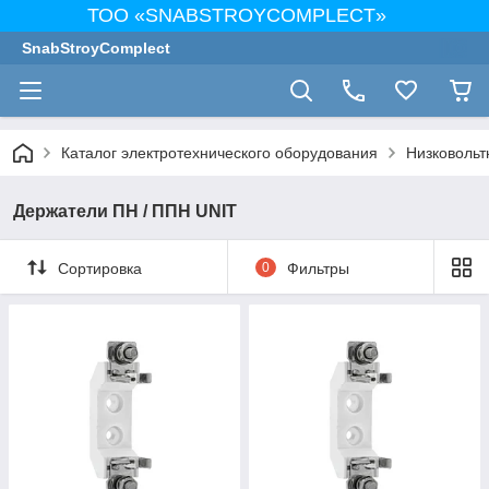
ТОО «SNABSTROYCOMPLECT»
SnabStroyComplect
Каталог электротехнического оборудования
Низковольт
Держатели ПН / ППН UNIT
Сортировка
0
Фильтры