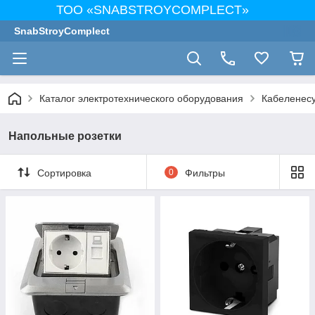
ТОО «SNABSTROYCOMPLECT»
SnabStroyComplect
Каталог электротехнического оборудования
Кабеленес
Напольные розетки
Сортировка
0
Фильтры