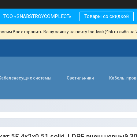
ТОО «SNABSTROYCOMPLECT»
Товары со скидкой
осим Вас отправить Вашу заявку на почту too-kssk@bk.ru либо на 
Кабеленесущие системы
Светильники
Кабель, про
кат.5Е 4х2х0,51 solid, LDPE внеш.черный 3