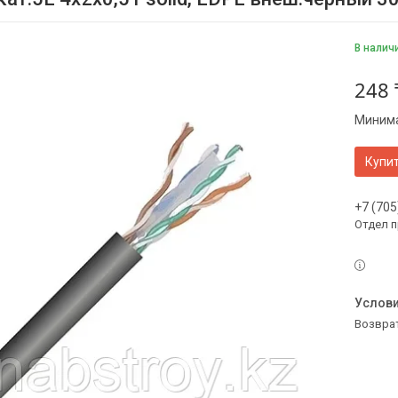
В налич
248 
Минима
Купи
+7 (705
Отдел 
возвра