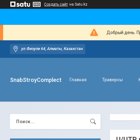
Создать сайт
на Satu.kz
Добрый день. Пр
ул.Физули 64, Алматы, Казахстан
SnabStroyComplect
Главная
Траверсы
U/UTP, 