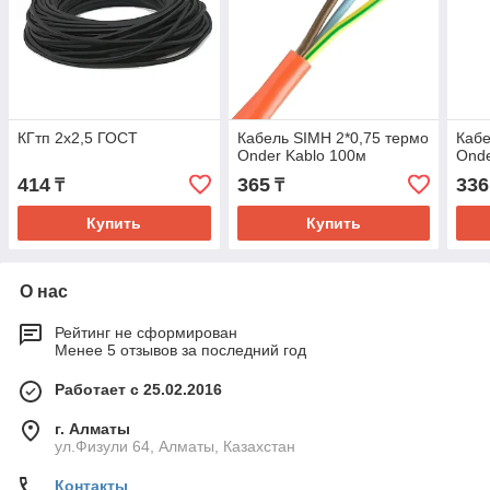
КГтп 2х2,5 ГОСТ
Кабель SIMH 2*0,75 термо
Кабе
Onder Kablo 100м
Onde
414
365
336
₸
₸
Купить
Купить
О нас
Рейтинг не сформирован
Менее 5 отзывов за последний год
Работает с 25.02.2016
г. Алматы
ул.Физули 64, Алматы, Казахстан
Контакты