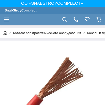
ТОО «SNABSTROYCOMPLECT»
SnabStroyComplect
Каталог электротехнического оборудования
Кабель и п