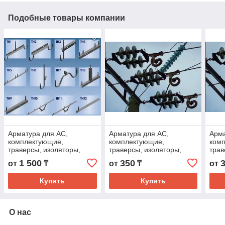
Подобные товары компании
Арматура для АС,
Арматура для АС,
Арма
комплектующие,
комплектующие,
ком
траверсы, изоляторы,
траверсы, изоляторы,
трав
кронштейн, оголовок,
кронштейн, оголовок,
крон
1 500
350
от
₸
от
₸
от
накладки, крепежные
накладки, крепежные
накл
узлы, хомуты.
узлы, хомуты.
узлы
Купить
Купить
О нас