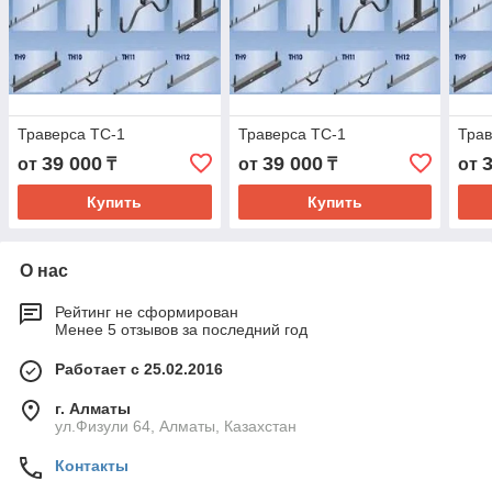
Траверса ТС-1
Траверса ТС-1
Трав
39 000
39 000
от
₸
от
₸
от
Купить
Купить
О нас
Рейтинг не сформирован
Менее 5 отзывов за последний год
Работает с 25.02.2016
г. Алматы
ул.Физули 64, Алматы, Казахстан
Контакты