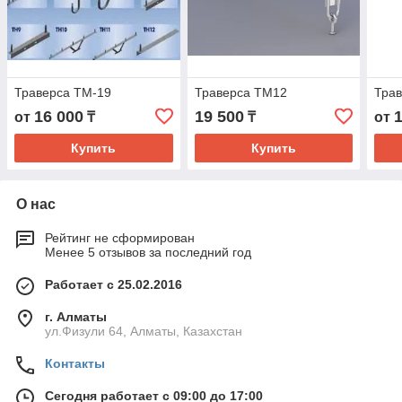
Траверса ТМ-19
Траверса ТМ12
Тра
16 000
19 500
от
₸
₸
от
Купить
Купить
О нас
Рейтинг не сформирован
Менее 5 отзывов за последний год
Работает с 25.02.2016
г. Алматы
ул.Физули 64, Алматы, Казахстан
Контакты
Сегодня работает с 09:00 до 17:00