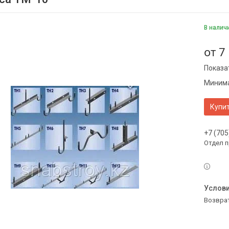
В налич
от
7
Показа
Минима
Купи
+7 (705
Отдел 
возвра