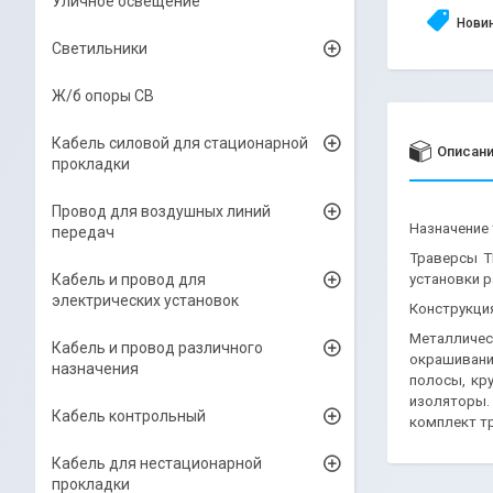
Уличное освещение
Нови
Светильники
Ж/б опоры СВ
Кабель силовой для стационарной
Описан
прокладки
Провод для воздушных линий
Назначение
передач
Траверсы Т
Кабель и провод для
установки р
электрических установок
Конструкци
Металличес
Кабель и провод различного
окрашивание
назначения
полосы, кр
изоляторы.
Кабель контрольный
комплект т
Кабель для нестационарной
прокладки