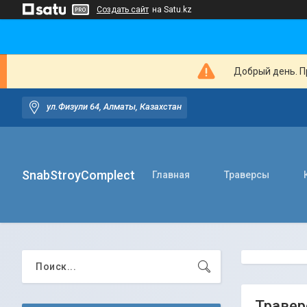
Создать сайт
на Satu.kz
Добрый день. Пр
ул.Физули 64, Алматы, Казахстан
SnabStroyComplect
Главная
Траверсы
Травер