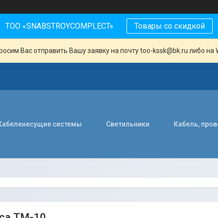
ТОО «SNABSTROYCOMPLECT»
Товары со скидкой
осим Вас отправить Вашу заявку на почту too-kssk@bk.ru либо на 
Кабеленесущие системы
Светильники
Кабель, про
са ТМ-10