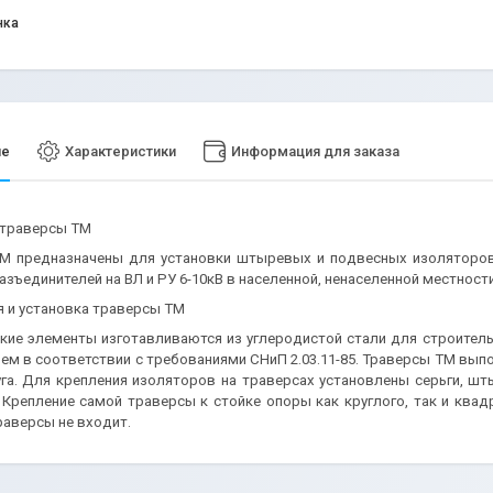
нка
ие
Характеристики
Информация для заказа
 траверсы ТМ
М предназначены для установки штыревых и подвесных изоляторов
азъединителей на ВЛ и РУ 6-10кВ в населенной, ненаселенной местности
я и установка траверсы ТМ
кие элементы изготавливаются из углеродистой стали для строител
м в соответствии с требованиями СНиП 2.03.11-85. Траверсы ТМ выпо
уга. Для крепления изоляторов на траверсах установлены серьги, ш
 Крепление самой траверсы к стойке опоры как круглого, так и ква
раверсы не входит.