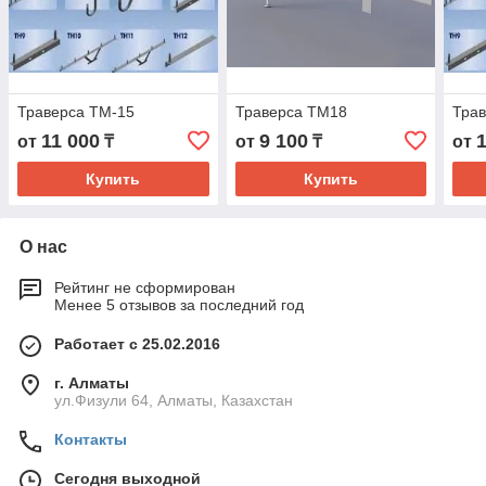
Траверса ТМ-15
Траверса ТМ18
Тра
11 000
9 100
от
₸
от
₸
от
Купить
Купить
О нас
Рейтинг не сформирован
Менее 5 отзывов за последний год
Работает с 25.02.2016
г. Алматы
ул.Физули 64, Алматы, Казахстан
Контакты
Сегодня выходной