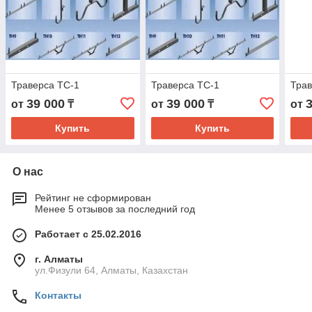
Траверса ТС-1
Траверса ТС-1
Трав
39 000
39 000
от
₸
от
₸
от
Купить
Купить
О нас
Рейтинг не сформирован
Менее 5 отзывов за последний год
Работает с 25.02.2016
г. Алматы
ул.Физули 64, Алматы, Казахстан
Контакты