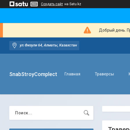
Создать сайт
на Satu.kz
Добрый день. Пр
ул.Физули 64, Алматы, Казахстан
SnabStroyComplect
Главная
Траверсы
Травер