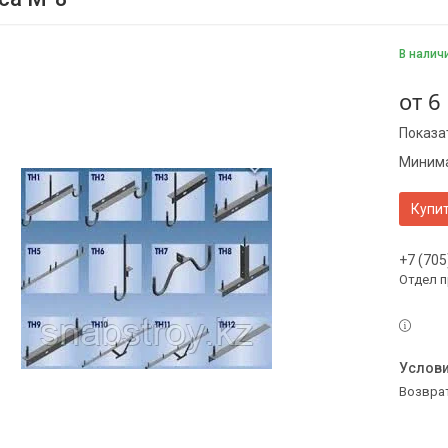
В налич
от
6
Показа
Минима
Купи
+7 (705
Отдел 
возвра