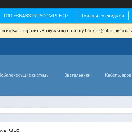
ТОО «SNABSTROYCOMPLECT»
Товары со скидкой
осим Вас отправить Вашу заявку на почту too-kssk@bk.ru либо на 
Кабеленесущие системы
Светильники
Кабель, про
са М-8