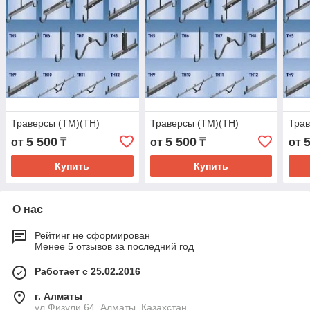
Траверсы (ТМ)(ТН)
Траверсы (ТМ)(ТН)
Трав
5 500
5 500
от
₸
от
₸
от
Купить
Купить
О нас
Рейтинг не сформирован
Менее 5 отзывов за последний год
Работает с 25.02.2016
г. Алматы
ул.Физули 64, Алматы, Казахстан