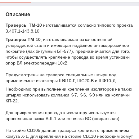
Описание
Траверсы ТМ-10
изготавливается согласно типового проекта
3.407.1-143.8.10
Траверса ТМ-10
, изготавливаемая из качественной
углеродистой стали и имеющая надёжное антикоррозийное
покрытие (лак битумный БТ-577), предназначается для того,
чтобы осуществлять крепление провода во время установки
опор ВЛ электропередач 10кВ.
Предусмотрены на траверсе специальные штыри под
применяемые изоляторы ШФ10-Г, ШС20-В и ШФ10-Д.
Необходимо при выполнении крепления изоляторов на таких
штырях использовать колпачки К-7, К-6, К-9 или же колпачки
КП-22.
Для прикрепления провода к изолятору используется
проволочная вязка ВШ-1 или же вязка ВС (спиральная).
На стойке СВ105 данная траверса крепится с применением
хомута Х-1, для крепления на стойке СВ110 необходим хомут