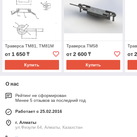
Траверса ТМ81, ТМ81М
Траверса ТМ58
Тра
1 650
2 600
от
₸
от
₸
от
Купить
Купить
О нас
Рейтинг не сформирован
Менее 5 отзывов за последний год
Работает с 25.02.2016
г. Алматы
ул.Физули 64, Алматы, Казахстан