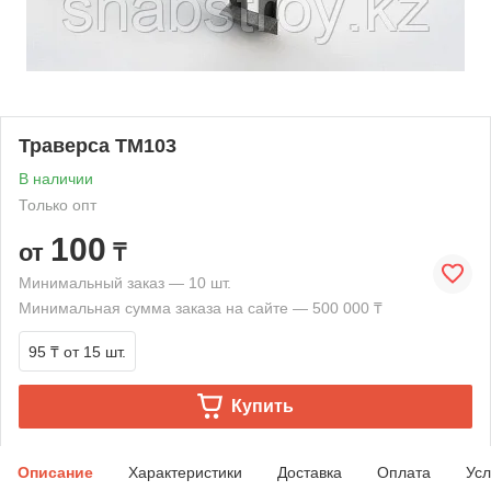
Траверса ТМ103
В наличии
Только опт
100
от
₸
Минимальный заказ — 10 шт.
Минимальная сумма заказа на сайте — 500 000 ₸
95 ₸
от 15 шт.
Купить
Описание
Характеристики
Доставка
Оплата
Усл