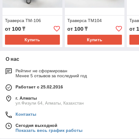
Траверса ТМ-106
Траверса ТМ104
Тра
100
100
от
₸
от
₸
от
Купить
Купить
О нас
Рейтинг не сформирован
Менее 5 отзывов за последний год
Работает с 25.02.2016
г. Алматы
ул.Физули 64, Алматы, Казахстан
Контакты
Сегодня выходной
Показать весь график работы