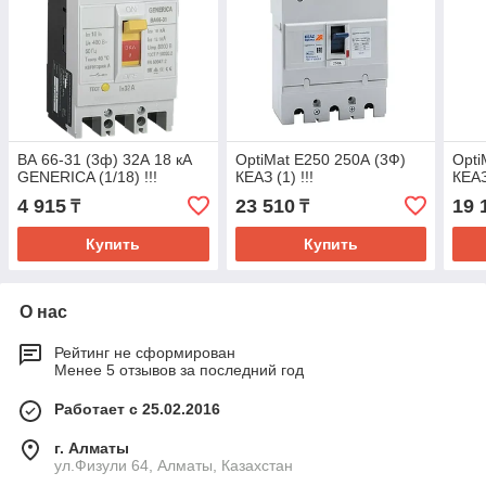
ВА 66-31 (3ф) 32А 18 кА
OptiMat E250 250А (3Ф)
Opti
GENERICA (1/18) !!!
КЕАЗ (1) !!!
КЕАЗ 
4 915
23 510
19 
₸
₸
Купить
Купить
О нас
Рейтинг не сформирован
Менее 5 отзывов за последний год
Работает с 25.02.2016
г. Алматы
ул.Физули 64, Алматы, Казахстан