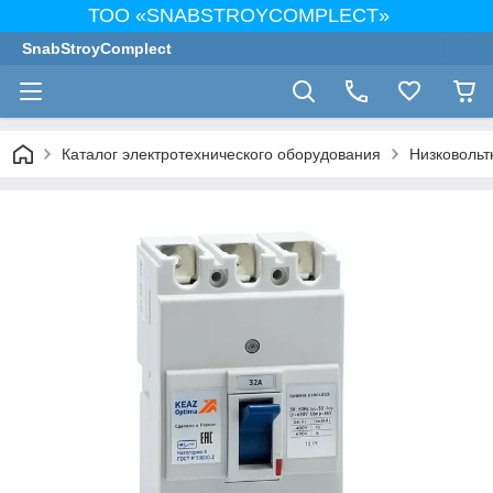
ТОО «SNABSTROYCOMPLECT»
SnabStroyComplect
Каталог электротехнического оборудования
Низковольт