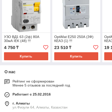
УЗО ВД1 63 (2ф) 80А
OptiMat E250 250А (3Ф)
Opti
30мА IEK (48) !!!
КЕАЗ (1) !!!
КЕАЗ 
4 750
23 510
19 
₸
₸
Купить
Купить
О нас
Рейтинг не сформирован
Менее 5 отзывов за последний год
Работает с 25.02.2016
г. Алматы
ул.Физули 64, Алматы, Казахстан