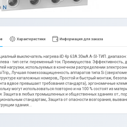
ие
Характеристики
Информация для заказа
алный выключатель нагрева iID 4p 63A 30мА A-SI-ТИП. диапазон: Ac
слева - тип сети: переменный ток. Преимущества: Эффективность,
ей нагрузки, используемых в конечном распределении электроэн
siTrip,, Лучшая помехозащищенность аппаратов типа Si (сверхпом
труктуре каталожных номеров,, Простой и быстрый монтаж, безо
нта вдвое превышает требования стандарта), эргономичные клем
кольку могут использоваться повторно и на 100 % состоят из матер
: Защита в любых промышленных и общественных зданиях от:, п
циональным стандартам;, Защита от опасности возгорания, вызван
рукции здания....