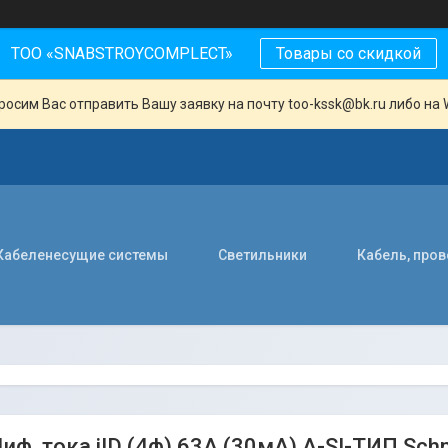
ТОО «SNABSTROYCOMPLECT»
Товары со скидкой
осим Вас отправить Вашу заявку на почту too-kssk@bk.ru либо на 
Кабеленесущие системы
Светильники
Кабель, про
ф. тока iID (4ф) 63A (30мA) A-SI-ТИП Schne