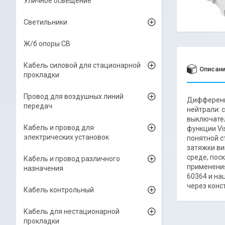
Уличное освещение
Светильники
Ж/б опоры СВ
Кабель силовой для стационарной
Описан
прокладки
Провод для воздушных линий
Дифференци
передач
нейтрали: 
выключател
Кабель и провод для
функции Vi
электрических установок
понятной с
затяжки ви
среде, пос
Кабель и провод различного
применения
назначения
60364 и на
через конст
Кабель контрольный
Кабель для нестационарной
прокладки