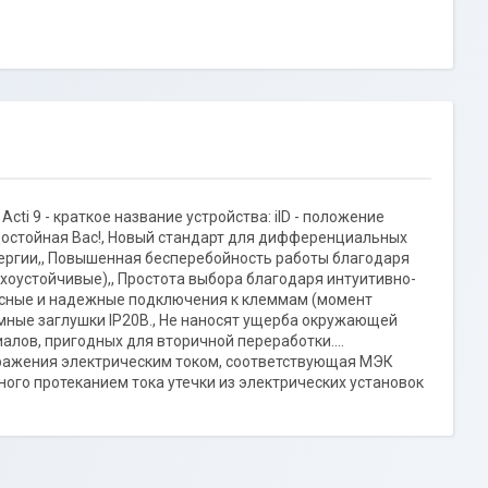
ti 9 - краткое название устройства: iID - положение
 достойная Вас!, Новый стандарт для дифференциальных
ергии,, Повышенная бесперебойность работы благодаря
ехоустойчивые),, Простота выбора благодаря интуитивно-
пасные и надежные подключения к клеммам (момент
мные заглушки IP20B., Не наносят ущерба окружающей
иалов, пригодных для вторичной переработки....
оражения электрическим током, соответствующая МЭК
ного протеканием тока утечки из электрических установок