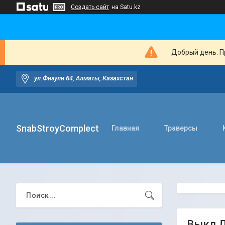
Создать сайт
на Satu.kz
Добрый день. Пр
ул.Физули 64, Алматы, Казахстан
SnabStroyComplect
Главная
Траверсы
Выкл Ди