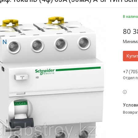
В налич
80 3
Минима
Купи
+7 (705
Отдел 
возвра