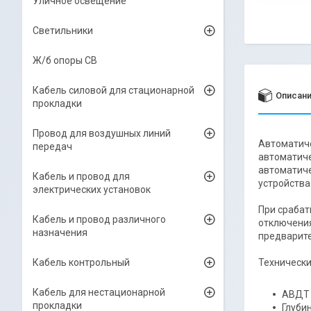
Уличное освещение
Светильники
Ж/б опоры СВ
Кабель силовой для стационарной
Описан
прокладки
Провод для воздушных линий
Автоматиче
передач
автоматиче
автоматиче
Кабель и провод для
устройства
электрических установок
При срабат
Кабель и провод различного
отключения
назначения
предварите
Кабель контрольный
Технически
Кабель для нестационарной
АВДТ 
прокладки
Глуби