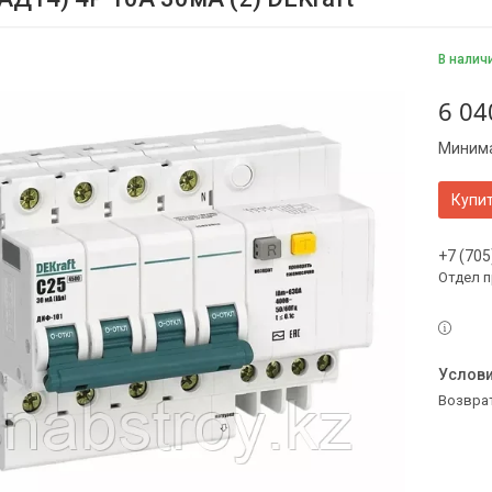
В налич
6 04
Минима
Купи
+7 (705
Отдел 
возвра