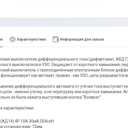
ие
Характеристики
Информация для заказа
ские выключатели дифференциального тока (дифавтомат, АВДТ) -
ского выключателя и УЗО. Защищают от короткого замыкания, перег
ский выключатель с присоединённым электронным блоком диффер
 функционирует как автомат, правая - как УЗО, цепь разрывается в
ывании дифференциального автомата от утечки тока выступает кно
 цепи - именно утечку, а не перегрузку или короткое замыкание. А
льно не была нажата выступившая кнопка "Возврат".
е характеристики:
(АД14) 4P 10А 30мА DEKraft
на установочная: 72мм