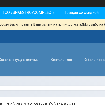
ТОО «SNABSTROYCOMPLECT»
Товары со скидкой
осим Вас отправить Вашу заявку на почту too-kssk@bk.ru либо на 
Кабеленесущие системы
Светильники
Кабель, про
АД14) 4P 10А 30мА (2) DEKraft