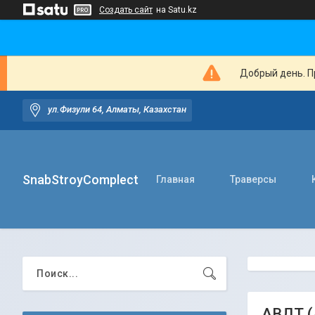
Создать сайт
на Satu.kz
Добрый день. Пр
ул.Физули 64, Алматы, Казахстан
SnabStroyComplect
Главная
Траверсы
АВДТ (