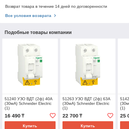
Возврат товара в течение 14 дней по договоренности
Все условия возврата
Подобные товары компании
51240 УЗО ВДТ (2ф) 40А
51263 УЗО ВДТ (2ф) 63А
5142
(30мА) Schneider Electric
(30мА) Schneider Electric
(30м
(1)
(1)
(1)
16 490
22 700
25 
₸
₸
Купить
Купить