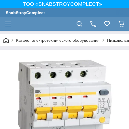
ТОО «SNABSTROYCOMPLECT»
SnabStroyComplect
Каталог электротехнического оборудования
Низковольт