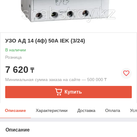
УЗО АД 14 (4ф) 50А IEK (3/24)
В наличии
Розница
7 620
₸
Минимальная сумма заказа на сайте — 500 000 ₸
Купить
Описание
Характеристики
Доставка
Оплата
Усл
Описание