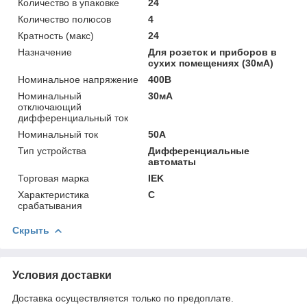
Количество в упаковке
24
Количество полюсов
4
Кратность (макс)
24
Назначение
Для poзeтoк и пpибopoв в
cуxиx пoмeщeнияx (30мА)
Номинальное напряжение
400В
Номинальный
30мА
отключающий
дифференциальный ток
Номинальный ток
50А
Тип устройства
Дифференциальные
автоматы
Торговая марка
IEK
Характеристика
C
срабатывания
Скрыть
Условия доставки
Доставка осуществляется только по предоплате.