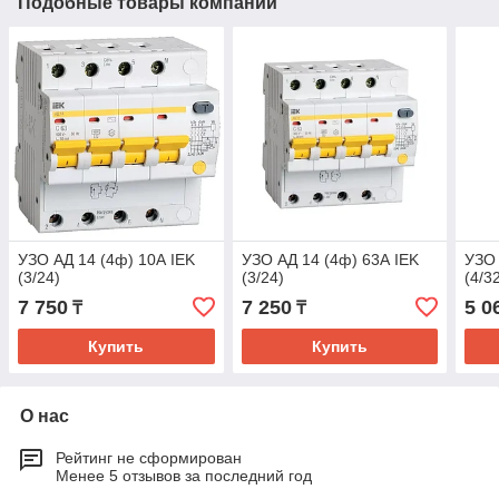
Подобные товары компании
УЗО АД 14 (4ф) 10А IEK
УЗО АД 14 (4ф) 63А IEK
УЗО 
(3/24)
(3/24)
(4/3
7 750
7 250
5 0
₸
₸
Купить
Купить
О нас
Рейтинг не сформирован
Менее 5 отзывов за последний год