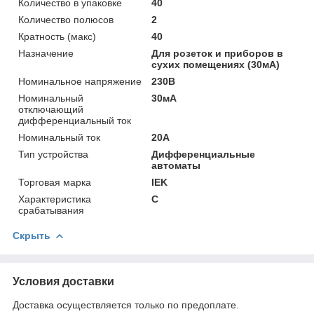
Количество в упаковке
40
Количество полюсов
2
Кратность (макс)
40
Назначение
Для poзeтoк и пpибopoв в
cуxиx пoмeщeнияx (30мА)
Номинальное напряжение
230В
Номинальный
30мА
отключающий
дифференциальный ток
Номинальный ток
20А
Тип устройства
Дифференциальные
автоматы
Торговая марка
IEK
Характеристика
C
срабатывания
Скрыть
Условия доставки
Доставка осуществляется только по предоплате.