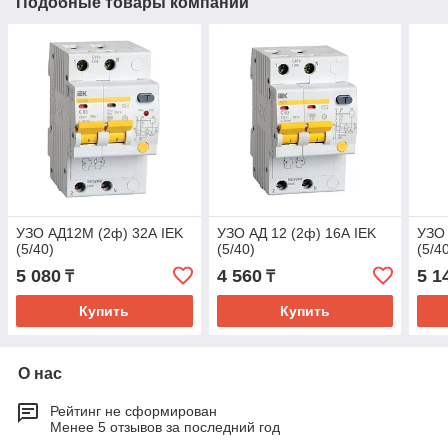
Подобные товары компании
УЗО АД12М (2ф) 32А IEK
УЗО АД 12 (2ф) 16А IEK
УЗО 
(5/40)
(5/40)
(5/4
5 080
4 560
5 1
₸
₸
Купить
Купить
О нас
Рейтинг не сформирован
Менее 5 отзывов за последний год