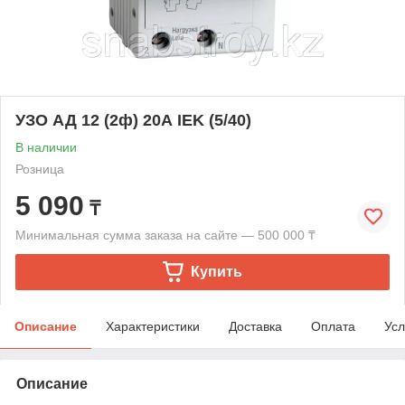
УЗО АД 12 (2ф) 20А IEK (5/40)
В наличии
Розница
5 090
₸
Минимальная сумма заказа на сайте — 500 000 ₸
Купить
Описание
Характеристики
Доставка
Оплата
Усл
Описание