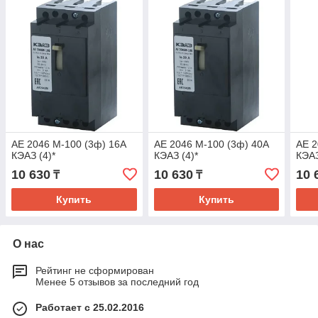
АЕ 2046 М-100 (3ф) 16А
АЕ 2046 М-100 (3ф) 40А
АЕ 2
КЭАЗ (4)*
КЭАЗ (4)*
КЭАЗ
10 630
10 630
10 
₸
₸
Купить
Купить
О нас
Рейтинг не сформирован
Менее 5 отзывов за последний год
Работает с 25.02.2016