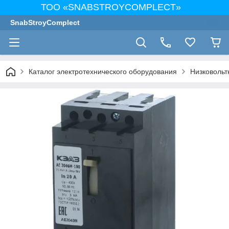
ТОО «SNABSTROYCOMPLECT»
SnabStroyComplect
Каталог электротехнического оборудования
Низковольт