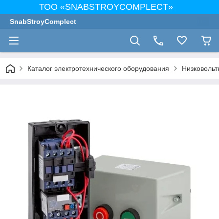
ТОО «SNABSTROYCOMPLECT»
SnabStroyComplect
Каталог электротехнического оборудования
Низковольт