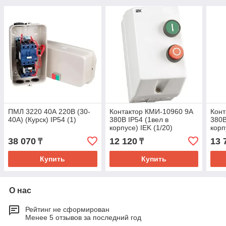
ПМЛ 3220 40А 220В (30-
Контактор КМИ-10960 9А
Конт
40А) (Курск) IP54 (1)
380В IP54 (1вел в
380В
корпусе) IEK (1/20)
корп
38 070
12 120
13 
₸
₸
Купить
Купить
О нас
Рейтинг не сформирован
Менее 5 отзывов за последний год