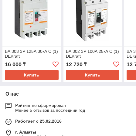
ВА 303 3P 125А 30кА С (1)
ВА 302 3P 100А 25кА С (1)
ВА 3
DEKraft
DEKraft
DEKr
16 000
12 720
12 
₸
₸
Купить
Купить
О нас
Рейтинг не сформирован
Менее 5 отзывов за последний год
Работает с 25.02.2016
г. Алматы