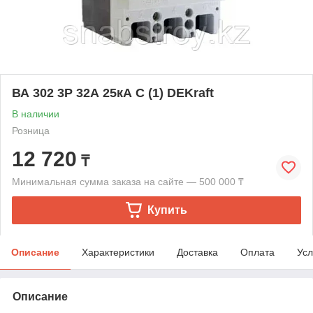
ВА 302 3P 32А 25кА С (1) DEKraft
В наличии
Розница
12 720
₸
Минимальная сумма заказа на сайте — 500 000 ₸
Купить
Описание
Характеристики
Доставка
Оплата
Усл
Описание