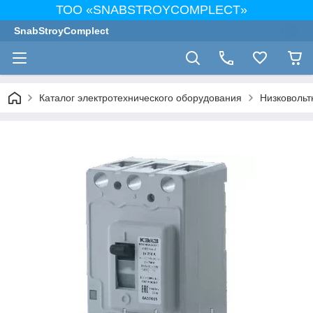
ТОО «SNABSTROYCOMPLECT»
SnabStroyComplect
Каталог электротехнического оборудования
Низковольт