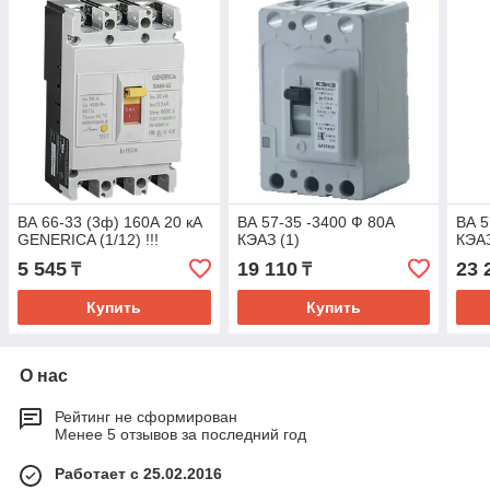
ВА 66-33 (3ф) 160А 20 кА
ВА 57-35 -3400 Ф 80А
ВА 5
GENERICA (1/12) !!!
КЭАЗ (1)
КЭАЗ
5 545
19 110
23 
₸
₸
Купить
Купить
О нас
Рейтинг не сформирован
Менее 5 отзывов за последний год
Работает с 25.02.2016