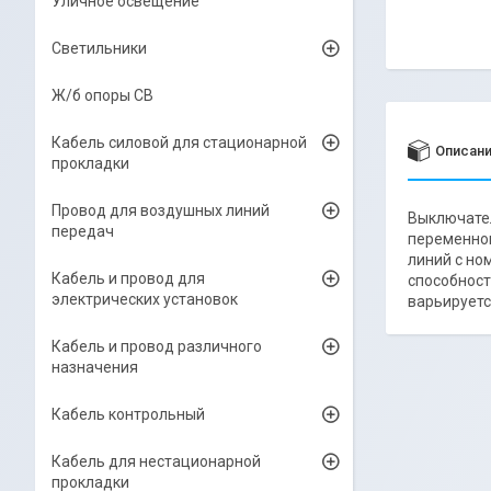
Уличное освещение
Светильники
Ж/б опоры СВ
Кабель силовой для стационарной
Описан
прокладки
Провод для воздушных линий
Выключател
передач
переменног
линий с но
Кабель и провод для
способност
электрических установок
варьируется
Кабель и провод различного
назначения
Кабель контрольный
Кабель для нестационарной
прокладки