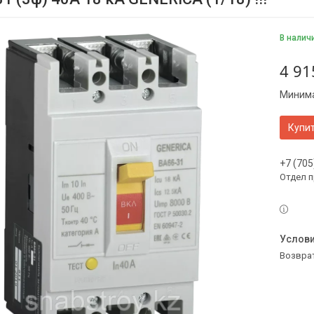
В налич
4 91
Минима
Купи
+7 (705
Отдел 
возвра