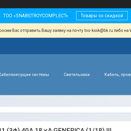
ТОО «SNABSTROYCOMPLECT»
Товары со скидкой
осим Вас отправить Вашу заявку на почту too-kssk@bk.ru либо на 
Кабеленесущие системы
Светильники
Кабель, про
1 (3ф) 40А 18 кА GENERICA (1/18) !!!