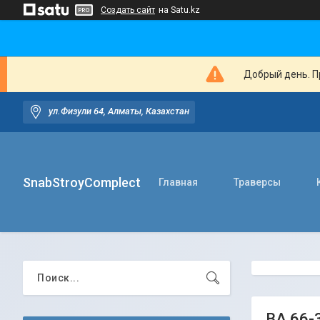
Создать сайт
на Satu.kz
Добрый день. Пр
ул.Физули 64, Алматы, Казахстан
SnabStroyComplect
Главная
Траверсы
ВА 66-3