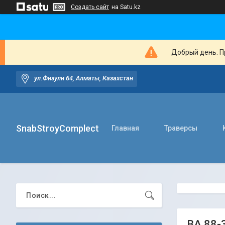
Создать сайт
на Satu.kz
Добрый день. Пр
ул.Физули 64, Алматы, Казахстан
SnabStroyComplect
Главная
Траверсы
ВА 88-3