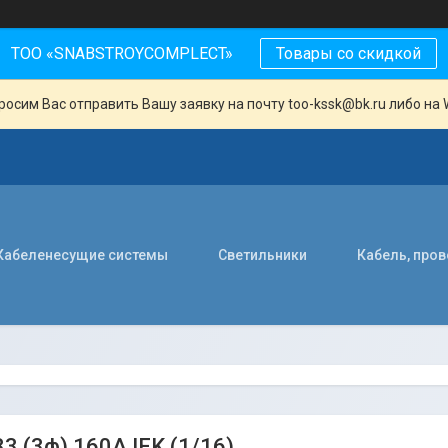
ТОО «SNABSTROYCOMPLECT»
Товары со скидкой
осим Вас отправить Вашу заявку на почту too-kssk@bk.ru либо на 
Кабеленесущие системы
Светильники
Кабель, про
3 (3ф) 160А IEK (1/16)