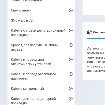
Уличное освещение
Светильники
Ж/б опоры СВ
Кабель силовой для стационарной
Описан
прокладки
Провод для воздушных линий
Автоматиче
передач
замыканиях
электричес
Кабель и провод для
нальные то
электрических установок
что позвол
автоматиче
Кабель и провод различного
назначения
Кабель контрольный
Кабель для нестационарной
прокладки