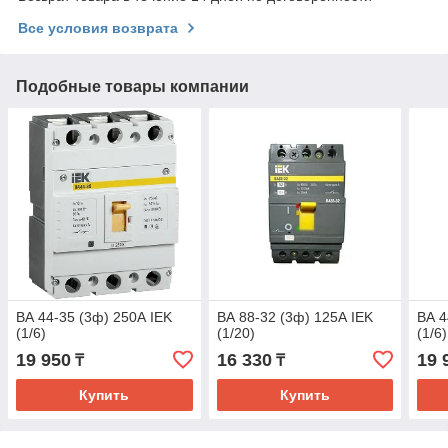
Все условия возврата
Подобные товары компании
ВА 44-35 (3ф) 250А IEK
ВА 88-32 (3ф) 125А IEK
ВА 4
(1/6)
(1/20)
(1/6)
19 950
16 330
19 
₸
₸
Купить
Купить