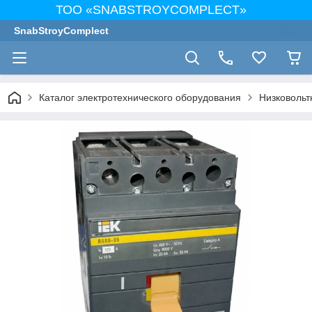
ТОО «SNABSTROYCOMPLECT»
SnabStroyComplect
Каталог электротехнического оборудования
Низковольт