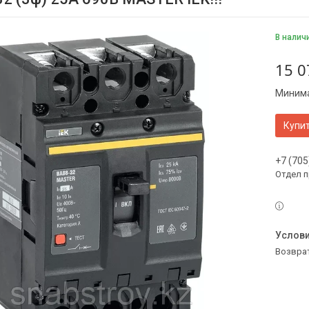
В налич
15 0
Минима
Купи
+7 (705
Отдел 
возвра