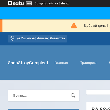
Создать сайт
на Satu.kz
Добрый день. Пр
ул.Физули 64, Алматы, Казахстан
SnabStroyComplect
Главная
Траверсы
ВА 88-