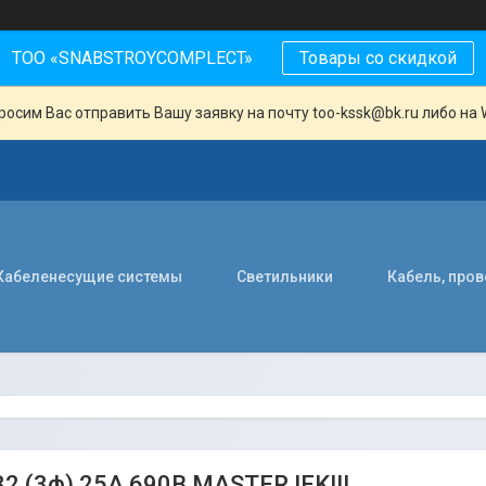
ТОО «SNABSTROYCOMPLECT»
Товары со скидкой
осим Вас отправить Вашу заявку на почту too-kssk@bk.ru либо на 
Кабеленесущие системы
Светильники
Кабель, про
32 (3ф) 25А 690В MASTER IEK!!!