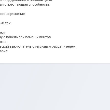
ая отключающая способность:
ое напряжение:
й ток:
вки:
ную панель при помощи винтов
ства:
еский выключатель с тепловым расцепителем
арка: