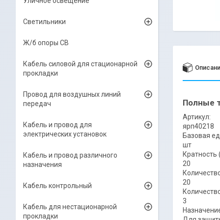
Уличное освещение
Светильники
Ж/б опоры СВ
Кабель силовой для стационарной
Описан
прокладки
Провод для воздушных линий
Полные т
передач
Артикул:
Кабель и провод для
ярп40218
электрических установок
Базовая ед
шт
Кратность 
Кабель и провод различного
20
назначения
Количество
20
Кабель контрольный
Количество
3
Кабель для нестационарной
Назначение
прокладки
Для защиты