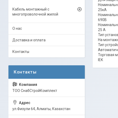
Номинальн
Кабель монтажный с
25кА
многопроволочной жилой
Номинальн
690В
Номинальны
О нас
25 А
Тип устано
На монтаж
Доставка и оплата
Тип устрой
Автоматич
Контакты
Торговая м
IEK
ТОО СнабСтройКомплект
ул.Физули 64, Алматы, Казахстан