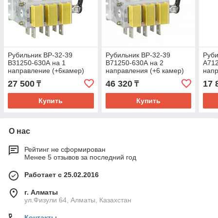
Рубильник ВР-32-39
Рубильник ВР-32-39
Руби
В31250-630А на 1
В71250-630А на 2
А712
направление (+6камер)
направления (+6 камер)
напр
UNIT (1/4)
UNIT (1/2)
UNIT
27 500
46 320
17 
₸
₸
Купить
Купить
О нас
Рейтинг не сформирован
Менее 5 отзывов за последний год
Работает с 25.02.2016
г. Алматы
ул.Физули 64, Алматы, Казахстан
Контакты