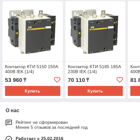
Контактор КТИ 5150 150А
Контактор КТИ 5185 185А
Конт
400В IEK (1/4)
230В IEK (1/4)
400В
53 960
70 110
81 
₸
₸
Купить
Купить
О нас
Рейтинг не сформирован
Менее 5 отзывов за последний год
Работает с 25.02.2016