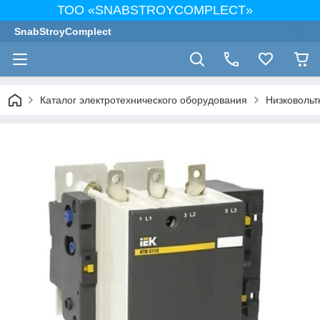
ТОО «SNABSTROYCOMPLECT»
SnabStroyComplect
Каталог электротехнического оборудования
Низковольт