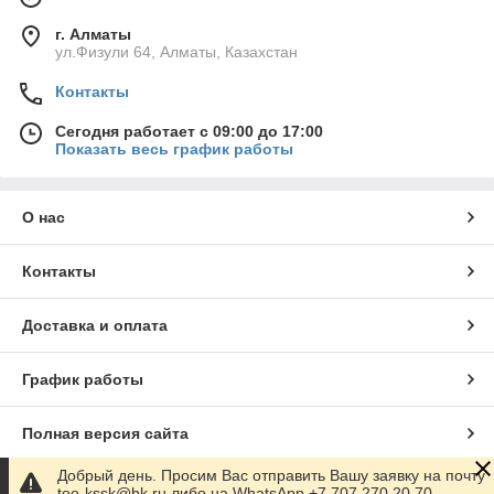
г. Алматы
ул.Физули 64, Алматы, Казахстан
Контакты
Сегодня работает с 09:00 до 17:00
Показать весь график работы
О нас
Контакты
Доставка и оплата
График работы
Полная версия сайта
Добрый день. Просим Вас отправить Вашу заявку на почту
Сайт создан на маркетплейсе
Satu.kz
too-kssk@bk.ru либо на WhatsApp +7 707 270 20 70