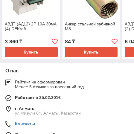
АВДТ (АД12) 2P 10А 30мА
Анкер стальной забивной
АВДТ
(4) DEKraft
М8
(2) 
3 860
84
6 0
₸
₸
Купить
Купить
О нас
Рейтинг не сформирован
Менее 5 отзывов за последний год
Работает с 25.02.2016
г. Алматы
ул.Физули 64, Алматы, Казахстан
Контакты