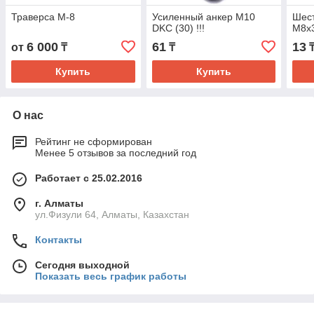
Траверса М-8
Усиленный анкер М10
Шес
DKC (30) !!!
М8х3
6 000
61
13
от
₸
₸
Купить
Купить
О нас
Рейтинг не сформирован
Менее 5 отзывов за последний год
Работает с 25.02.2016
г. Алматы
ул.Физули 64, Алматы, Казахстан
Контакты
Сегодня выходной
Показать весь график работы