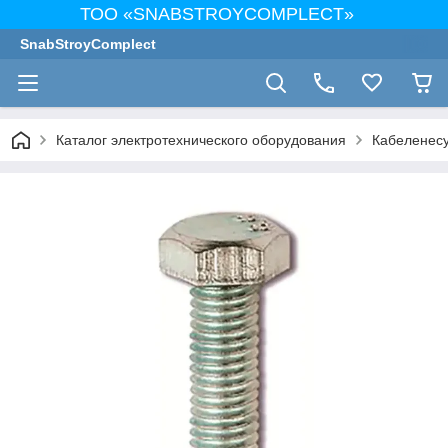
ТОО «SNABSTROYCOMPLECT»
SnabStroyComplect
Каталог электротехнического оборудования
Кабеленес