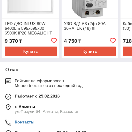
LED ДВО INLUX 80W
УЗО ВД1 63 (2ф) 80А
Кабе
6400Lm 595х595х30
30мА IEK (48) !!!
(30)
6500K IP20 MEGALIGHT
(4)
9 370
4 750
718
₸
₸
Купить
Купить
О нас
Рейтинг не сформирован
Менее 5 отзывов за последний год
Работает с 25.02.2016
г. Алматы
ул.Физули 64, Алматы, Казахстан
Контакты