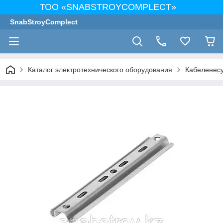
ТОО «SNABSTROYCOMPLECT»
SnabStroyComplect
Каталог электротехнического оборудования
Кабеленес