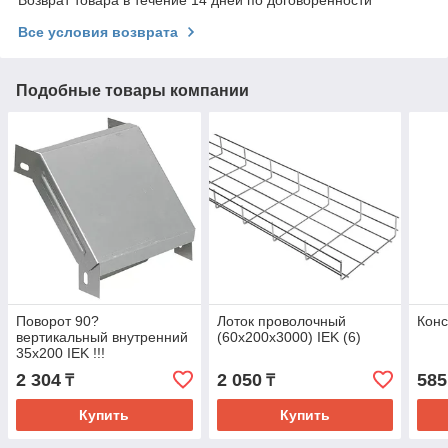
Все условия возврата
Подобные товары компании
Поворот 90?
Лоток проволочный
Конс
вертикальный внутренний
(60х200х3000) IEK (6)
35х200 IEK !!!
2 304
2 050
585
₸
₸
Купить
Купить