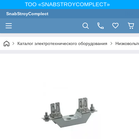
ТОО «SNABSTROYCOMPLECT»
SnabStroyComplect
Каталог электротехнического оборудования
Низковольт