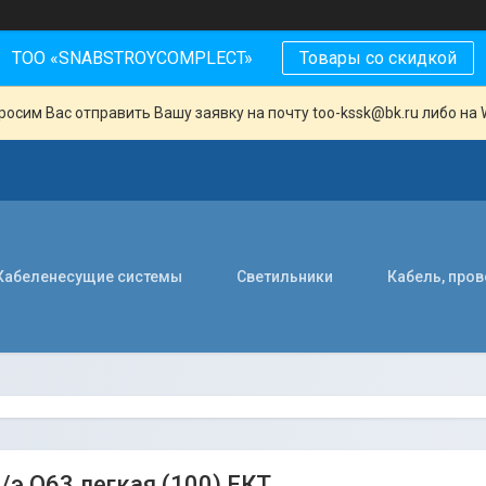
ТОО «SNABSTROYCOMPLECT»
Товары со скидкой
осим Вас отправить Вашу заявку на почту too-kssk@bk.ru либо на 
Кабеленесущие системы
Светильники
Кабель, про
п/э O63 легкая (100) ЕКТ