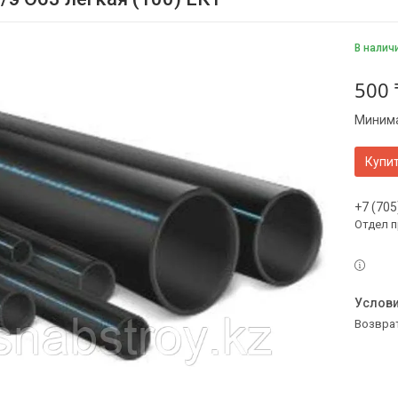
В налич
500 
Минима
Купи
+7 (705
Отдел 
возвра