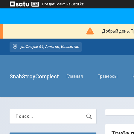
Создать сайт
на Satu.kz
Добрый день. Пр
ул.Физули 64, Алматы, Казахстан
SnabStroyComplect
Главная
Траверсы
Труба 