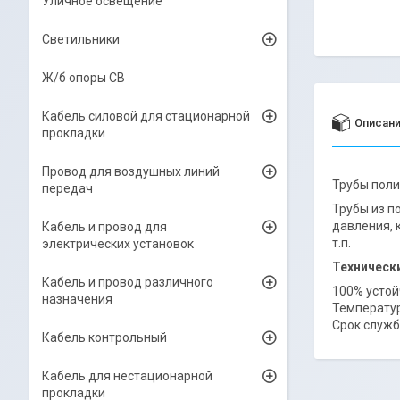
Уличное освещение
Светильники
Ж/б опоры СВ
Кабель силовой для стационарной
Описан
прокладки
Провод для воздушных линий
Трубы поли
передач
Трубы из п
давления, 
Кабель и провод для
т.п.
электрических установок
Техническ
Кабель и провод различного
100% устой
назначения
Температур
Срок служб
Кабель контрольный
Кабель для нестационарной
прокладки