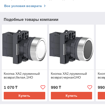
Все условия возврата
Подобные товары компании
Кнопка XA2,пружинный
Кнопка XA2,пружинный
Кно
возврат,белая,1НO
возврат,черная1НO
возв
1 070
990
990
₸
₸
Купить
Купить