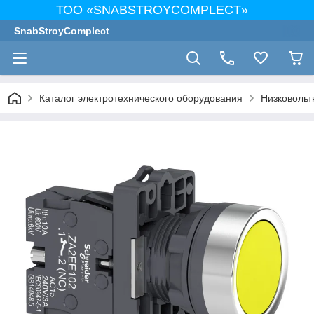
ТОО «SNABSTROYCOMPLECT»
SnabStroyComplect
Каталог электротехнического оборудования
Низковольт