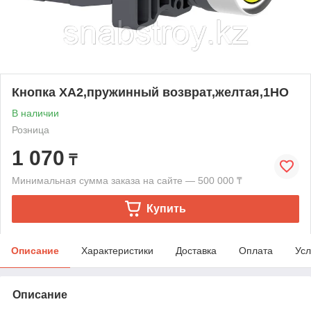
Кнопка XA2,пружинный возврат,желтая,1НO
В наличии
Розница
1 070
₸
Минимальная сумма заказа на сайте — 500 000 ₸
Купить
Описание
Характеристики
Доставка
Оплата
Усл
Описание