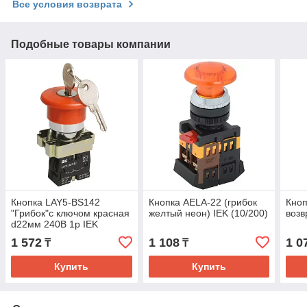
Все условия возврата
Подобные товары компании
Кнопка LAY5-BS142
Кнопка AELA-22 (грибок
Кно
"Грибок"с ключом красная
желтый неон) IEK (10/200)
возв
d22мм 240В 1р IEK
1 572
1 108
1 0
₸
₸
Купить
Купить