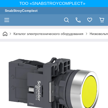
ТОО «SNABSTROYCOMPLECT»
SnabStroyComplect
Каталог электротехнического оборудования
Низковольт