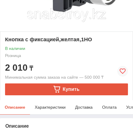
Кнопка с фиксацией,желтая,1НO
В наличии
Розница
2 010
₸
Минимальная сумма заказа на сайте — 500 000 ₸
Купить
Описание
Характеристики
Доставка
Оплата
Усл
Описание