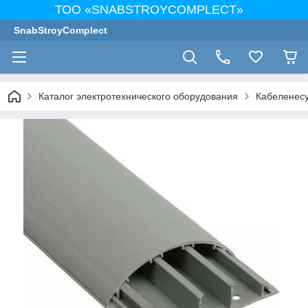
ТОО «SNABSTROYCOMPLECT»
SnabStroyComplect
Каталог электротехнического оборудования
Кабеленес