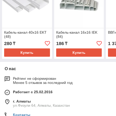
Кабель-канал 40х16 EKT
Кабель-канал 16х16 IEK
ВВГн
(48)
(84)
280
186
1 3
₸
₸
Купить
Купить
О нас
Рейтинг не сформирован
Менее 5 отзывов за последний год
Работает с 25.02.2016
г. Алматы
ул.Физули 64, Алматы, Казахстан
Контакты