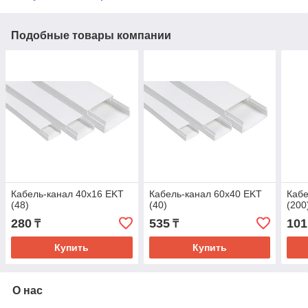
Подобные товары компании
Кабель-канал 40х16 EKT
Кабель-канал 60х40 EKT
Кабе
(48)
(40)
(200
280
535
101
₸
₸
Купить
Купить
О нас