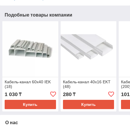
Подобные товары компании
Кабель-канал 60х40 IEK
Кабель-канал 40х16 EKT
Кабе
(18)
(48)
(200
1 030
280
101
₸
₸
Купить
Купить
О нас