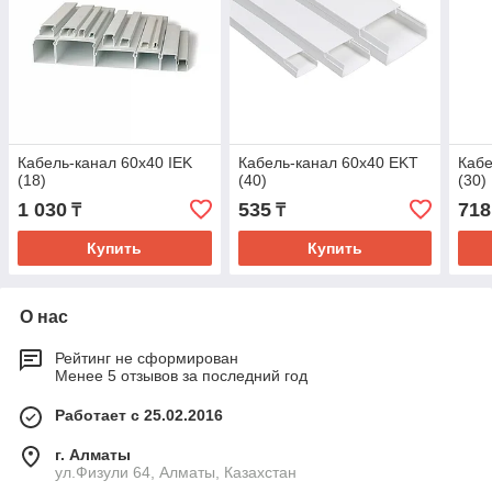
Кабель-канал 60х40 IEK
Кабель-канал 60х40 EKT
Кабе
(18)
(40)
(30)
1 030
535
718
₸
₸
Купить
Купить
О нас
Рейтинг не сформирован
Менее 5 отзывов за последний год
Работает с 25.02.2016
г. Алматы
ул.Физули 64, Алматы, Казахстан