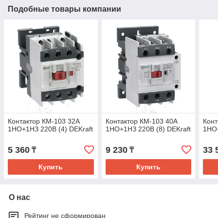
Подобные товары компании
Контактор КМ-103 32А
Контактор КМ-103 40А
Конт
1НО+1НЗ 220В (4) DEKraft
1НО+1НЗ 220В (8) DEKraft
1НО+
5 360
9 230
33 
₸
₸
Купить
Купить
О нас
Рейтинг не сформирован