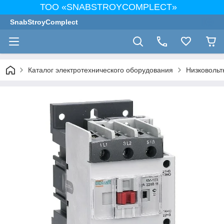
ТОО «SNABSTROYCOMPLECT»
SnabStroyComplect
Каталог электротехнического оборудования
Низковольт