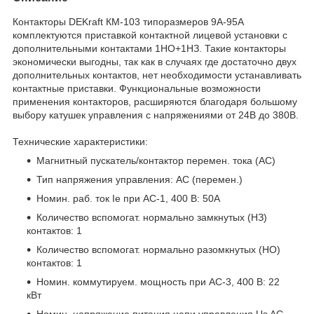
Контакторы DEKraft КМ-103 типоразмеров 9А-95А
комплектуются приставкой контактной лицевой установки с
дополнительными контактами 1НО+1НЗ. Такие контакторы
экономически выгодны, так как в случаях где достаточно двух
дополнительных контактов, нет необходимости устанавливать
контактные приставки. Функциональные возможности
применения контакторов, расширяются благодаря большому
выбору катушек управления с напряжениями от 24В до 380В.
Технические характеристики:
Магнитный пускатель/контактор перемен. тока (AC)
Тип напряжения управления: AC (перемен.)
Номин. раб. ток Ie при AC-1, 400 В: 50А
Количество вспомогат. нормально замкнутых (НЗ)
контактов: 1
Количество вспомогат. нормально разомкнутых (НО)
контактов: 1
Номин. коммутируем. мощность при AC-3, 400 В: 22
кВт
Номин. напряжение питания цепи управления Us AC