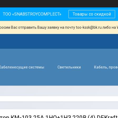
ТОО «SNABSTROYCOMPLECT»
Товары со скидкой
осим Вас отправить Вашу заявку на почту too-kssk@bk.ru либо на 
Кабеленесущие системы
Светильники
Кабель, про
тор КМ-103 25А 1НО+1НЗ 220В (4) DEKraft