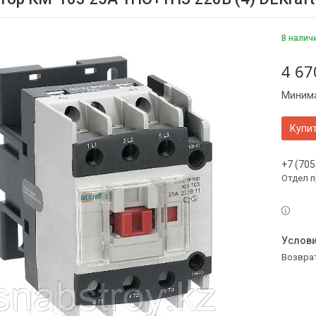
В налич
4 67
Минима
Купи
+7 (705
Отдел 
возвра