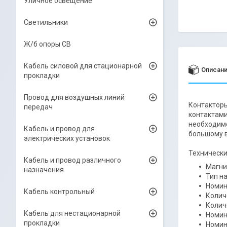
Уличное освещение
Светильники
Ж/б опоры СВ
Кабель силовой для стационарной
Описан
прокладки
Провод для воздушных линий
Контакторы
передач
контактами
необходимо
Кабель и провод для
большому в
электрических установок
Технически
Кабель и провод различного
Магни
назначения
Тип н
Номин.
Кабель контрольный
Колич
Колич
Кабель для нестационарной
Номин
прокладки
Номин