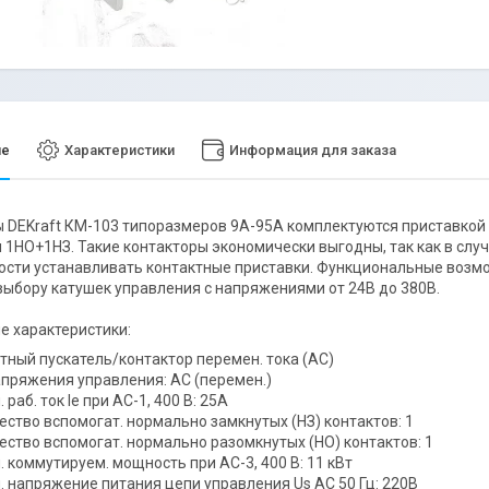
ие
Характеристики
Информация для заказа
 DEKraft КМ-103 типоразмеров 9А-95А комплектуются приставкой
 1НО+1НЗ. Такие контакторы экономически выгодны, так как в случ
сти устанавливать контактные приставки. Функциональные возм
ыбору катушек управления с напряжениями от 24В до 380В.
е характеристики:
тный пускатель/контактор перемен. тока (AC)
апряжения управления: AC (перемен.)
 раб. ток Ie при AC-1, 400 В: 25А
ество вспомогат. нормально замкнутых (НЗ) контактов: 1
ество вспомогат. нормально разомкнутых (НО) контактов: 1
. коммутируем. мощность при AC-3, 400 В: 11 кВт
. напряжение питания цепи управления Us AC 50 Гц: 220В