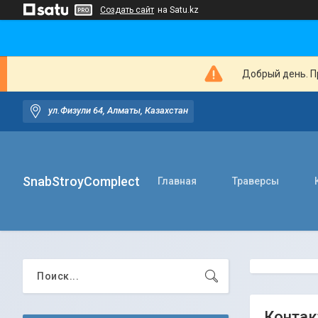
Создать сайт
на Satu.kz
Добрый день. Пр
ул.Физули 64, Алматы, Казахстан
SnabStroyComplect
Главная
Траверсы
Контак