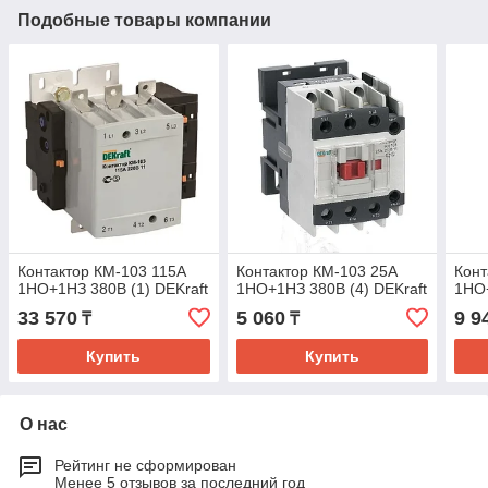
Подобные товары компании
Контактор КМ-103 115А
Контактор КМ-103 25А
Конт
1НО+1НЗ 380В (1) DEKraft
1НО+1НЗ 380В (4) DEKraft
1НО+
33 570
5 060
9 9
₸
₸
Купить
Купить
О нас
Рейтинг не сформирован
Менее 5 отзывов за последний год