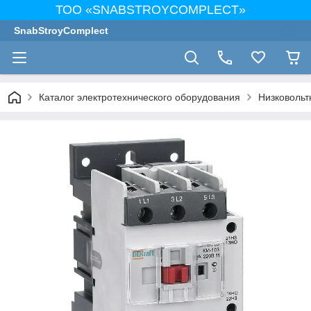
ТОО «SNABSTROYCOMPLECT»
SnabStroyComplect
Каталог электротехнического оборудования
Низковольт