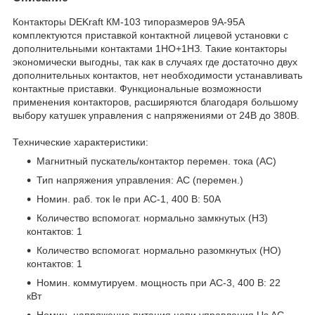
Контакторы DEKraft КМ-103 типоразмеров 9А-95А
комплектуются приставкой контактной лицевой установки с
дополнительными контактами 1НО+1НЗ. Такие контакторы
экономически выгодны, так как в случаях где достаточно двух
дополнительных контактов, нет необходимости устанавливать
контактные приставки. Функциональные возможности
применения контакторов, расширяются благодаря большому
выбору катушек управления с напряжениями от 24В до 380В.
Технические характеристики:
Магнитный пускатель/контактор перемен. тока (AC)
Тип напряжения управления: AC (перемен.)
Номин. раб. ток Ie при AC-1, 400 В: 50А
Количество вспомогат. нормально замкнутых (НЗ)
контактов: 1
Количество вспомогат. нормально разомкнутых (НО)
контактов: 1
Номин. коммутируем. мощность при AC-3, 400 В: 22
кВт
Номин. напряжение питания цепи управления Us AC