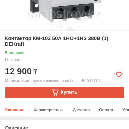
Контактор КМ-103 50А 1НО+1НЗ 380В (1)
DEKraft
В наличии
Розница
12 900
₸
Минимальная сумма заказа на сайте — 500 000 ₸
Купить
Описание
Характеристики
Доставка
Оплата
Усл
Описание